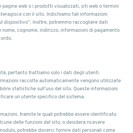
pagine web o i prodotti visualizzati, siti web o termini
nteragisce con il sito. Indichiamo tali informazioni
dispositivo”. Inoltre, potremmo raccogliere dati
one nome, cognome, indirizzo, informazioni di pagamento
cordo.
ità, pertanto trattiamo solo i dati degli utenti
nformazioni raccolte automaticamente vengono utilizzate
bilire statistiche sull’uso del sito. Queste informazioni
ficare un utente specifico del sistema.
ormazioni, tramite le quali potrebbe essere identificato
lcune delle funzioni del sito, o desidera ricevere
 modulo, potrebbe doverci fornire dati personali come