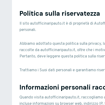
Politica sulla riservatezza
Il sito autofficinaripauto.it è di proprietà di Auto
personali.
Abbiamo adottato questa politica sulla privacy, l
raccolte da autofficinaripauto.it, oltre che i motiv
Pertanto, deve leggere questa politica sulla riserv
Trattiamo i Suoi dati personali e garantiamo riser
Informazioni personali racc
Quando visita autofficinaripauto.it, raccogliamo
incluse informazioni su browser web, indirizzo IP, f