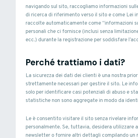
navigando sul sito, raccogliamo informazioni sulle 
di ricerca di riferimento verso il sito e come Lei i
raccolte automaticamente come “informazioni sul 
personali che ci fornisce (inclusi senza limitazi
ecc.) durante la registrazione per soddisfare l’ac
Perché trattiamo i dati?
La sicurezza dei dati dei clienti è una nostra prior
strettamente necessari per gestire il sito. Le i
solo per identificare casi potenziali di abuso e sta
statistiche non sono aggregate in modo da identi
Le è consentito visitare il sito senza rivelare inf
personalmente. Se, tuttavia, desidera utilizzare a
newsletter o fornire altri dettagli compilando un