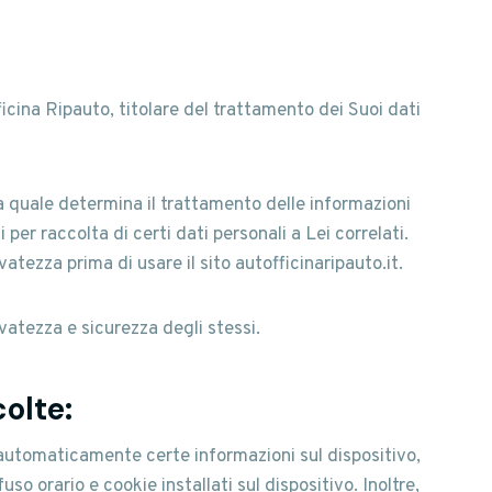
fficina Ripauto, titolare del trattamento dei Suoi dati
a quale determina il trattamento delle informazioni
i per raccolta di certi dati personali a Lei correlati.
atezza prima di usare il sito autofficinaripauto.it.
vatezza e sicurezza degli stessi.
olte:
 automaticamente certe informazioni sul dispositivo,
uso orario e cookie installati sul dispositivo. Inoltre,